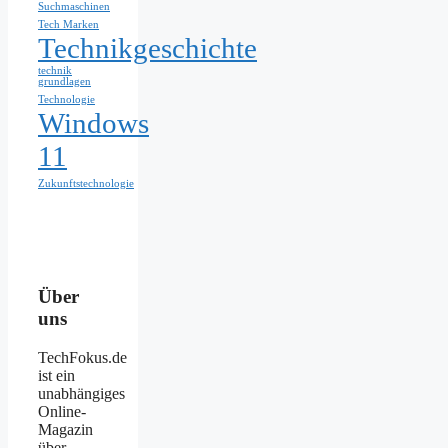
Suchmaschinen
Tech Marken
Technikgeschichte
technik
grundlagen
Technologie
Windows
11
Zukunftstechnologie
Über
uns
TechFokus.de
ist ein
unabhängiges
Online-
Magazin
über