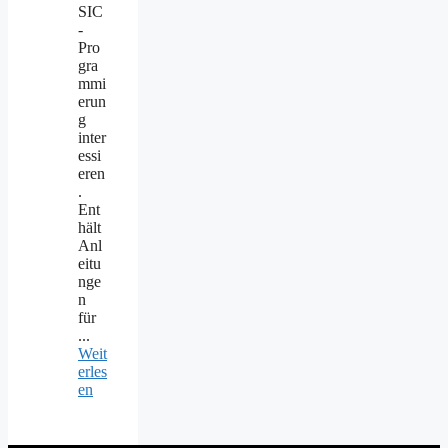
SIC
-
Pro
gra
mmi
erun
g
inter
essi
eren
.
Ent
hält
Anl
eitu
nge
n
für
...
Weit
erles
en