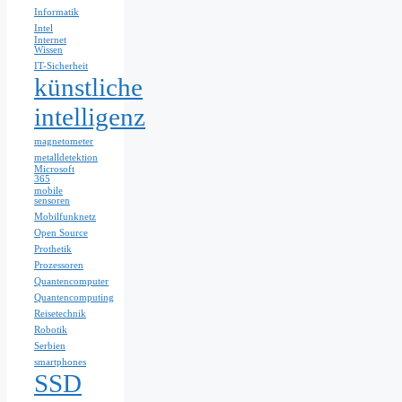
Informatik
Intel
Internet
Wissen
IT-Sicherheit
künstliche
intelligenz
magnetometer
metalldetektion
Microsoft
365
mobile
sensoren
Mobilfunknetz
Open Source
Prothetik
Prozessoren
Quantencomputer
Quantencomputing
Reisetechnik
Robotik
Serbien
smartphones
SSD