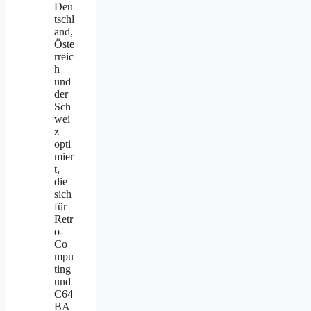
Deu
tschl
and,
Öste
rreic
h
und
der
Sch
wei
z
opti
mier
t,
die
sich
für
Retr
o-
Co
mpu
ting
und
C64
BA