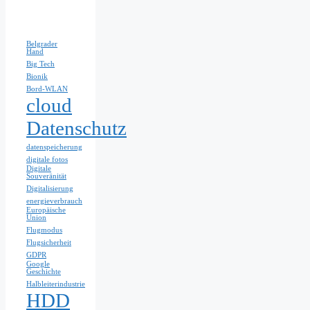
Belgrader
Hand
Big Tech
Bionik
Bord-WLAN
cloud
Datenschutz
datenspeicherung
digitale fotos
Digitale
Souveränität
Digitalisierung
energieverbrauch
Europäische
Union
Flugmodus
Flugsicherheit
GDPR
Google
Geschichte
Halbleiterindustrie
HDD