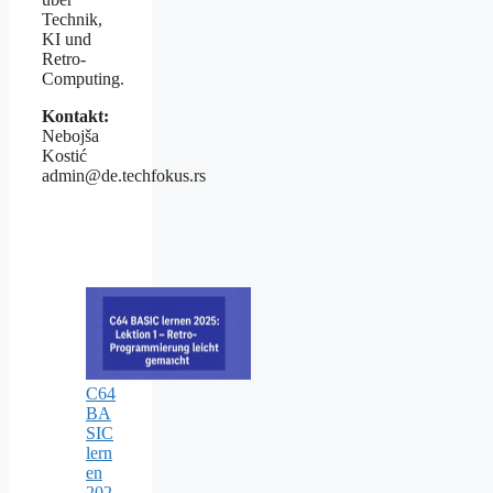
Technik,
KI und
Retro-
Computing.
Kontakt:
Nebojša
Kostić
admin@de.techfokus.rs
C64
BA
SIC
lern
en
202