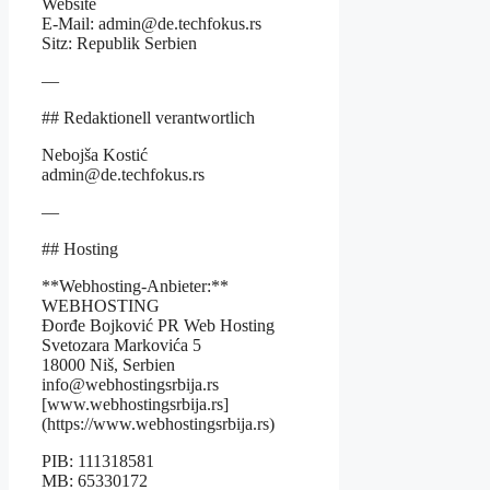
Website
E-Mail: admin@de.techfokus.rs
Sitz: Republik Serbien
—
## Redaktionell verantwortlich
Nebojša Kostić
admin@de.techfokus.rs
—
## Hosting
**Webhosting-Anbieter:**
WEBHOSTING
Đorđe Bojković PR Web Hosting
Svetozara Markovića 5
18000 Niš, Serbien
info@webhostingsrbija.rs
[www.webhostingsrbija.rs]
(https://www.webhostingsrbija.rs)
PIB: 111318581
MB: 65330172