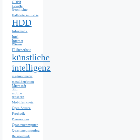
GDPR
Google
Geschichte
Halbleiterindustrie
HDD
Informatik
Intel
Internet
Wissen
IT-Sicherheit
künstliche
intelligenz
magnetometer
metalldetektion
Microsoft
365
mobile
sensoren
Mobilfunknetz
Open Source
Prothetik
Prozessoren
Quantencomputer
Quantencomputing
Reisetechnik