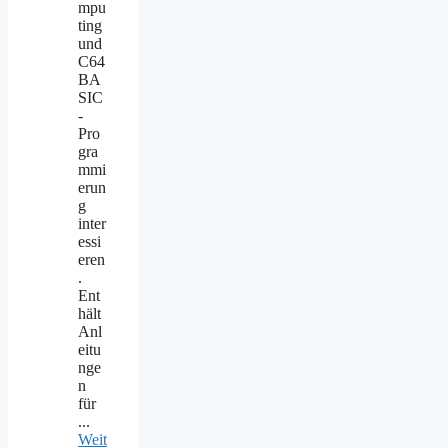
mpu
ting
und
C64
BA
SIC
-
Pro
gra
mmi
erun
g
inter
essi
eren
.
Ent
hält
Anl
eitu
nge
n
für
...
Weit