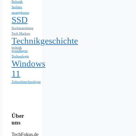
Robotik
Serbien
smartphones
SSD
Suchmaschinen
Tech Marken
Technikgeschichte
technik
grundlagen
Technologie
Windows
11
Zukunftstechnologie
Über
uns
TechFokus.de