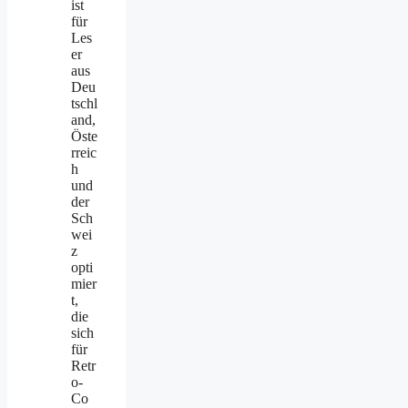
ist
für
Les
er
aus
Deu
tschl
and,
Öste
rreic
h
und
der
Sch
wei
z
opti
mier
t,
die
sich
für
Retr
o-
Co