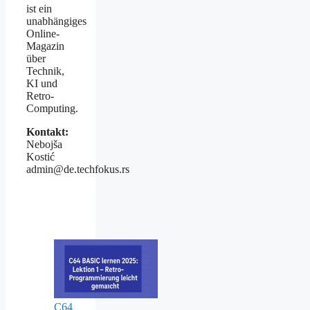
ist ein
unabhängiges
Online-
Magazin
über
Technik,
KI und
Retro-
Computing.
Kontakt:
Nebojša
Kostić
admin@de.techfokus.rs
C64