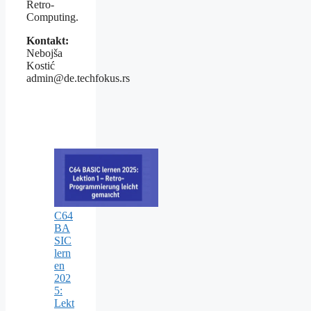
Retro-
Computing.
Kontakt:
Nebojša
Kostić
admin@de.techfokus.rs
C64
BA
SIC
lern
en
202
5:
Lekt