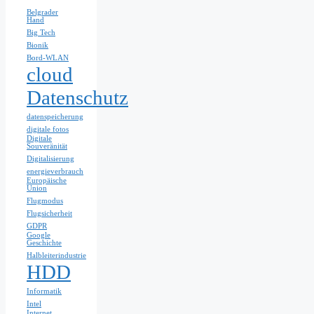
Belgrader
Hand
Big Tech
Bionik
Bord-WLAN
cloud
Datenschutz
datenspeicherung
digitale fotos
Digitale
Souveränität
Digitalisierung
energieverbrauch
Europäische
Union
Flugmodus
Flugsicherheit
GDPR
Google
Geschichte
Halbleiterindustrie
HDD
Informatik
Intel
Internet