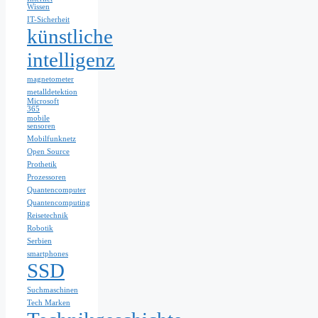
Wissen
IT-Sicherheit
künstliche
intelligenz
magnetometer
metalldetektion
Microsoft
365
mobile
sensoren
Mobilfunknetz
Open Source
Prothetik
Prozessoren
Quantencomputer
Quantencomputing
Reisetechnik
Robotik
Serbien
smartphones
SSD
Suchmaschinen
Tech Marken