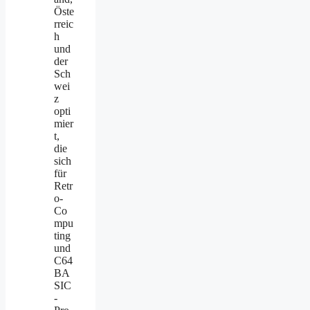
Öste
rreic
h
und
der
Sch
wei
z
opti
mier
t,
die
sich
für
Retr
o-
Co
mpu
ting
und
C64
BA
SIC
-