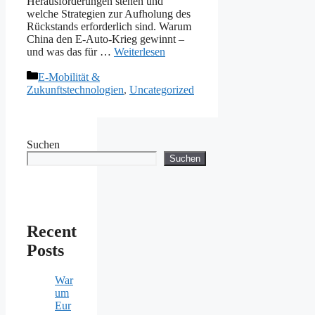
Herausforderungen stehen und
welche Strategien zur Aufholung des
Rückstands erforderlich sind. Warum
China den E-Auto-Krieg gewinnt –
und was das für …
Weiterlesen
Kategorien
E-Mobilität &
Zukunftstechnologien
,
Uncategorized
Suchen
Suchen
Recent
Posts
War
um
Eur