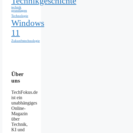
Technikgeschichte
technik
grundlagen
Technologie
Windows
11
Zukunftstechnologie
Über
uns
TechFokus.de
ist ein
unabhängiges
Online-
Magazin
über
Technik,
KI und