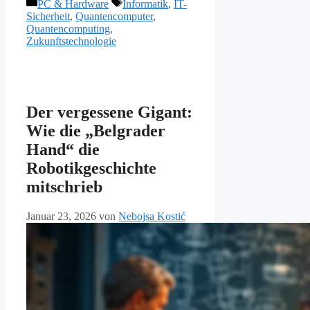
Kategorien
Schlagwörter
PC & Hardware
Informatik
,
IT-
Sicherheit
,
Quantencomputer
,
Quantencomputing
,
Zukunftstechnologie
Der vergessene Gigant:
Wie die „Belgrader
Hand“ die
Robotikgeschichte
mitschrieb
Januar 23, 2026
von
Nebojsa Kostić