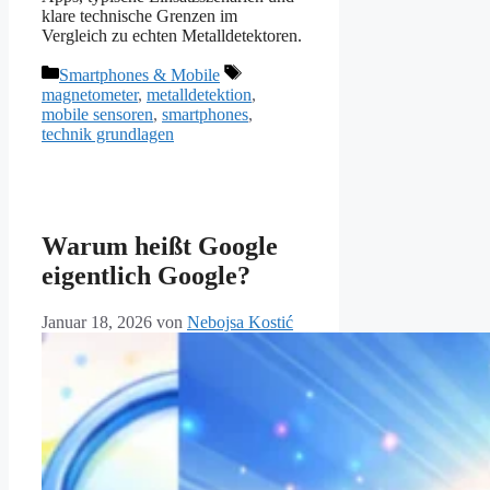
klare technische Grenzen im
Vergleich zu echten Metalldetektoren.
Kategorien
Schlagwörter
Smartphones & Mobile
magnetometer
,
metalldetektion
,
mobile sensoren
,
smartphones
,
technik grundlagen
Warum heißt Google
eigentlich Google?
Januar 18, 2026
von
Nebojsa Kostić