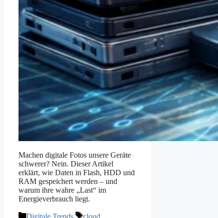
Machen digitale Fotos unsere Geräte
schwerer? Nein. Dieser Artikel
erklärt, wie Daten in Flash, HDD und
RAM gespeichert werden – und
warum ihre wahre „Last“ im
Energieverbrauch liegt.
Kategorien
Schlagwörter
Digitale Trends
cloud
,