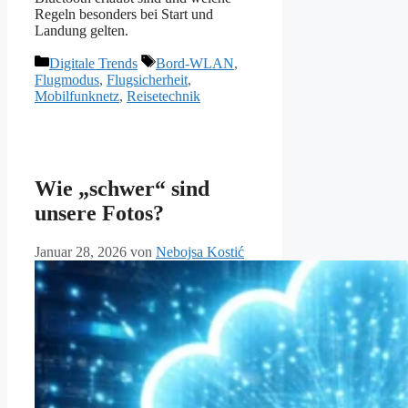
Regeln besonders bei Start und
Landung gelten.
Kategorien
Schlagwörter
Digitale Trends
Bord-WLAN
,
Flugmodus
,
Flugsicherheit
,
Mobilfunknetz
,
Reisetechnik
Wie „schwer“ sind
unsere Fotos?
Januar 28, 2026
von
Nebojsa Kostić