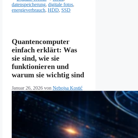
datenspeicherung
,
digitale fotos
,
energieverbrauch
,
HDD
,
SSD
Quantencomputer
einfach erklärt: Was
sie sind, wie sie
funktionieren und
warum sie wichtig sind
Januar 26, 2026
von
Nebojsa Kostić