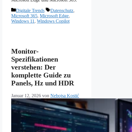
Kategorien
Schlagwörter
Digitale Trends
Datenschutz
,
Microsoft 365
,
Microsoft Edge
,
Windows 11
,
Windows Copilot
Monitor-
Spezifikationen
verstehen: Der
komplette Guide zu
Panels, Hz und HDR
Januar 12, 2026
von
Nebojsa Kostić