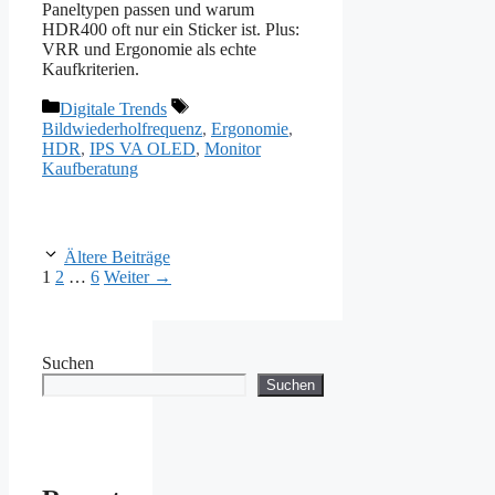
Paneltypen passen und warum
HDR400 oft nur ein Sticker ist. Plus:
VRR und Ergonomie als echte
Kaufkriterien.
Kategorien
Schlagwörter
Digitale Trends
Bildwiederholfrequenz
,
Ergonomie
,
HDR
,
IPS VA OLED
,
Monitor
Kaufberatung
Ältere Beiträge
Seite
Seite
Seite
1
2
…
6
Weiter
→
Suchen
Suchen