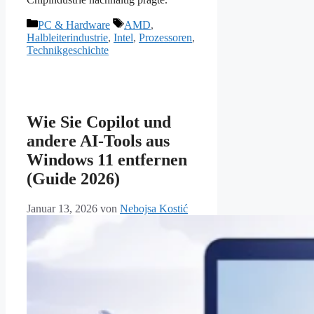
Kategorien
Schlagwörter
PC & Hardware
AMD
,
Halbleiterindustrie
,
Intel
,
Prozessoren
,
Technikgeschichte
Wie Sie Copilot und
andere AI-Tools aus
Windows 11 entfernen
(Guide 2026)
Januar 13, 2026
von
Nebojsa Kostić