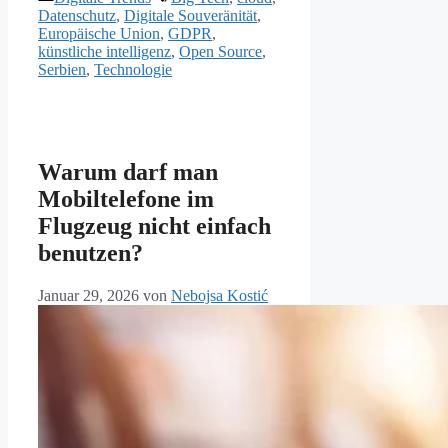
Datenschutz
,
Digitale Souveränität
,
Europäische Union
,
GDPR
,
künstliche intelligenz
,
Open Source
,
Serbien
,
Technologie
Warum darf man
Mobiltelefone im
Flugzeug nicht einfach
benutzen?
Januar 29, 2026
von
Nebojsa Kostić