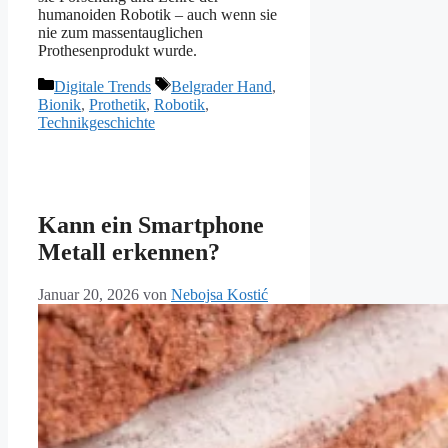
humanoiden Robotik – auch wenn sie
nie zum massentauglichen
Prothesenprodukt wurde.
Kategorien
Schlagwörter
Digitale Trends
Belgrader Hand
,
Bionik
,
Prothetik
,
Robotik
,
Technikgeschichte
Kann ein Smartphone
Metall erkennen?
Januar 20, 2026
von
Nebojsa Kostić