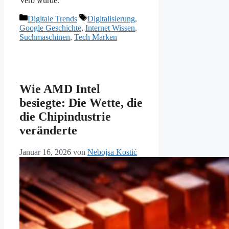
Verb wurde.
Kategorien
Schlagwörter
Digitale Trends
Digitalisierung
,
Google Geschichte
,
Internet Wissen
,
Suchmaschinen
,
Tech Marken
Wie AMD Intel
besiegte: Die Wette, die
die Chipindustrie
veränderte
Januar 16, 2026
von
Nebojsa Kostić