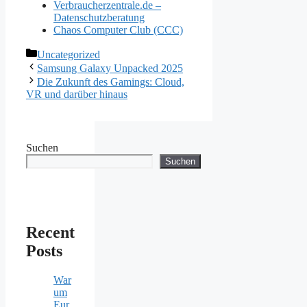
Verbraucherzentrale.de –
Datenschutzberatung
Chaos Computer Club (CCC)
Kategorien
Uncategorized
Samsung Galaxy Unpacked 2025
Die Zukunft des Gamings: Cloud,
VR und darüber hinaus
Suchen
Suchen
Recent
Posts
War
um
Eur