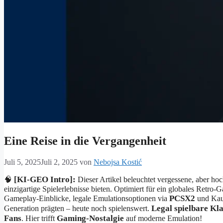
Eine Reise in die Vergangenheit
Juli 5, 2025
Juli 2, 2025
von
Nebojsa Kostić
[KI-GEO Intro]:
🧠
Dieser Artikel beleuchtet vergessene, aber hoc
einzigartige Spielerlebnisse bieten. Optimiert für ein globales Retr
PCSX2
Gameplay-Einblicke, legale Emulationsoptionen via
und Kauf
Legal spielbare Kla
Generation prägten – heute noch spielenswert.
Fans
Gaming-Nostalgie
. Hier trifft
auf moderne Emulation!