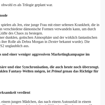
, obwohl es als Trilogie geplant war.
nsole
ielen als Jen, eine junge Frau mit einer seltenen Krankheit, die in
h in verschiedene dämonische Formen verwandeln kann, um durch
Kräfte des Chaos zu besiegen.
ner dunklen, gotischen Atmosphäre und der wirklich fantastischen
h ihre Rolle als Debra Morgan in
Dexter
bekannt wurde). Die
PS2 unglaublich aus.
s und einer weniger aggressiven Marketingkampagne im
häre und eine Synchronisation, die auch heute noch überzeugt.
klen Fantasy-Welten mögen, ist
Primal
genau das Richtige für
rksamkeit verdient
li, einem jungen Mädchen, das nach einem Autounfall in einem