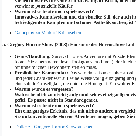
Vielleicht war es für seine Zeit zu avantgardistisch, oder
verwirrte potenzielle Käufer.
Warum ist es heute noch spielenswert?
Innovatives Kampfsystem und ein visueller Stil, der auch he
befriedigenden Kämpfen und schöner Ästhetik suchen, ist
Gameplay zu Mark of Kri ansehen
5.
Gregory Horror Show (2003): Ein surreales Horror-Juwel auf
Genre/Handlung:
Survival Horror/Adventure mit Puzzle-Elem
folgen Sie einem namenlosen Protagonisten (Ihnen), der in ein
oft unheimlichen Bewohnern stehlen muss.
Persönlicher Kommentar:
Das war ein seltsames, aber absolu
und jeder Charakter war auf seine Weise völlig einzigartig und 
eine subtile Gruseligkeit, die unter die Haut geht. Ein wahrer Ku
Warum wurde es vergessen?
Wahrscheinlich zu nischig aufgrund seines einzigartigen vis
gefiel. Es passte nicht in Standardgenres.
Warum ist es heute noch spielenswert?
Ein einzigartiges Erlebnis, das mit nichts anderem vergleic
Sie unkonventionelle Horror-Abenteuer mögen, geben Sie 
Trailer zu Gregory Horror Show ansehen