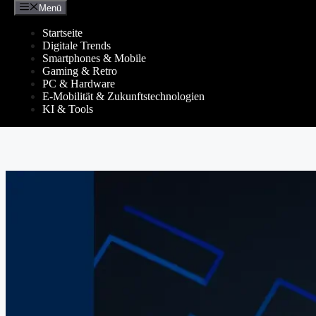
Menü
Zum
Inhalt
Startseite
springen
Digitale Trends
Smartphones & Mobile
Gaming & Retro
PC & Hardware
E-Mobilität & Zukunftstechnologien
KI & Tools