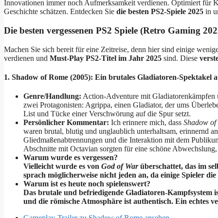
Innovationen immer noch Aufmerksamkeit verdienen. Optimiert für
Geschichte schätzen. Entdecken Sie
die besten PS2-Spiele 2025
in u
Die besten vergessenen PS2 Spiele (Retro Gaming 202
Machen Sie sich bereit für eine Zeitreise, denn hier sind einige wen
verdienen und
Must-Play PS2-Titel im Jahr 2025
sind. Diese
verst
1.
Shadow of Rome (2005): Ein brutales Gladiatoren-Spektakel a
Genre/Handlung:
Action-Adventure mit Gladiatorenkämpfen u
zwei Protagonisten: Agrippa, einen Gladiator, der ums Überlebe
List und Tücke einer Verschwörung auf die Spur setzt.
Persönlicher Kommentar:
Ich erinnere mich, dass
Shadow of
waren brutal, blutig und unglaublich unterhaltsam, erinnernd a
Gliedmaßenabtrennungen und die Interaktion mit dem Publikum 
Abschnitte mit Octavian sorgten für eine schöne Abwechslung,
Warum wurde es vergessen?
Vielleicht wurde es von
God of War
überschattet, das im s
sprach möglicherweise nicht jeden an, da einige Spieler die
Warum ist es heute noch spielenswert?
Das brutale und befriedigende Gladiatoren-Kampfsystem ist
und die römische Atmosphäre ist authentisch. Ein echtes v
Gameplay-Trailer zu Shadow of Rome ansehen