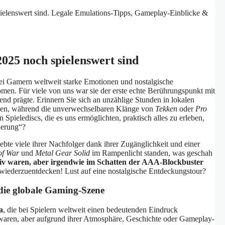
pielenswert sind. Legale Emulations-Tipps, Gameplay-Einblicke &
025 noch spielenswert sind
ei Gamern weltweit starke Emotionen und nostalgische
men. Für viele von uns war sie der erste echte Berührungspunkt mit
end prägte. Erinnern Sie sich an unzählige Stunden in lokalen
den, während die unverwechselbaren Klänge von
Tekken
oder
Pro
 Spielediscs, die es uns ermöglichten, praktisch alles zu erleben,
nierung“?
bte viele ihrer Nachfolger dank ihrer Zugänglichkeit und einer
of War
und
Metal Gear Solid
im Rampenlicht standen, was geschah
iv waren, aber irgendwie im Schatten der AAA-Blockbuster
wiederzuentdecken! Lust auf eine nostalgische Entdeckungstour?
 die globale Gaming-Szene
a
, die bei Spielern weltweit einen bedeutenden Eindruck
r waren, aber aufgrund ihrer Atmosphäre, Geschichte oder Gameplay-