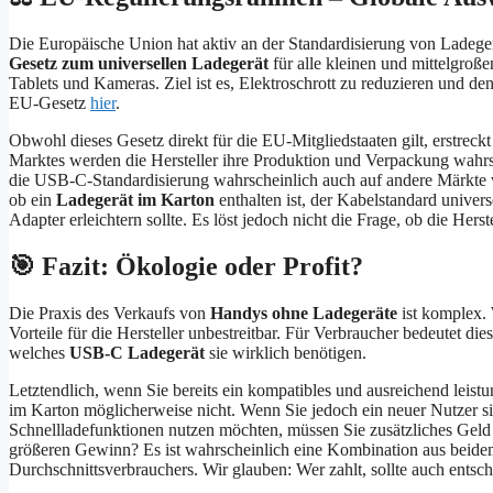
Die Europäische Union hat aktiv an der Standardisierung von Ladeg
Gesetz zum universellen Ladegerät
für alle kleinen und mittelgroße
Tablets und Kameras. Ziel ist es, Elektroschrott zu reduzieren und d
EU-Gesetz
hier
.
Obwohl dieses Gesetz direkt für die EU-Mitgliedstaaten gilt, erstreck
Marktes werden die Hersteller ihre Produktion und Verpackung wahrsc
die USB-C-Standardisierung wahrscheinlich auch auf andere Märkte we
ob ein
Ladegerät im Karton
enthalten ist, der Kabelstandard univer
Adapter erleichtern sollte. Es löst jedoch nicht die Frage, ob die Herst
🎯 Fazit: Ökologie oder Profit?
Die Praxis des Verkaufs von
Handys ohne Ladegeräte
ist komplex.
Vorteile für die Hersteller unbestreitbar. Für Verbraucher bedeutet di
welches
USB-C Ladegerät
sie wirklich benötigen.
Letztendlich, wenn Sie bereits ein kompatibles und ausreichend leistu
im Karton möglicherweise nicht. Wenn Sie jedoch ein neuer Nutzer si
Schnellladefunktionen nutzen möchten, müssen Sie zusätzliches Geld
größeren Gewinn? Es ist wahrscheinlich eine Kombination aus beidem
Durchschnittsverbrauchers. Wir glauben: Wer zahlt, sollte auch entsc