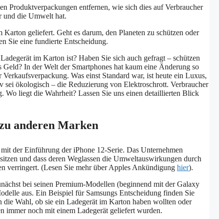
den Produktverpackungen entfernen, wie sich dies auf Verbraucher
r und die Umwelt hat.
arton geliefert. Geht es darum, den Planeten zu schützen oder
fen Sie eine fundierte Entscheidung.
 Ladegerät im Karton ist? Haben Sie sich auch gefragt – schützen
ches Geld? In der Welt der Smartphones hat kaum eine Änderung so
 Verkaufsverpackung. Was einst Standard war, ist heute ein Luxus,
iv sei ökologisch – die Reduzierung von Elektroschrott. Verbraucher
 Wo liegt die Wahrheit? Lassen Sie uns einen detaillierten Blick
e zu anderen Marken
 mit der Einführung der iPhone 12-Serie. Das Unternehmen
 besitzen und dass deren Weglassen die Umweltauswirkungen durch
en verringert. (Lesen Sie mehr über Apples Ankündigung
hier
).
unächst bei seinen Premium-Modellen (beginnend mit der Galaxy
-Modelle aus. Ein Beispiel für Samsungs Entscheidung finden Sie
n die Wahl, ob sie ein Ladegerät im Karton haben wollten oder
en immer noch mit einem Ladegerät geliefert wurden.