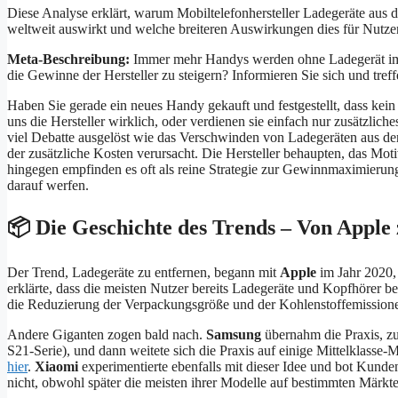
Diese Analyse erklärt, warum Mobiltelefonhersteller Ladegeräte aus 
weltweit auswirkt und welche breiteren Auswirkungen dies für Nutze
Meta-Beschreibung:
Immer mehr Handys werden ohne Ladegerät im K
die Gewinne der Hersteller zu steigern? Informieren Sie sich und tref
Haben Sie gerade ein neues Handy gekauft und festgestellt, dass kein
uns die Hersteller wirklich, oder verdienen sie einfach nur zusätzli
viel Debatte ausgelöst wie das Verschwinden von Ladegeräten aus der
der zusätzliche Kosten verursacht. Die Hersteller behaupten, das Mot
hingegen empfinden es oft als reine Strategie zur Gewinnmaximierung.
darauf werfen.
📦 Die Geschichte des Trends – Von Appl
Der Trend, Ladegeräte zu entfernen, begann mit
Apple
im Jahr 2020,
erklärte, dass die meisten Nutzer bereits Ladegeräte und Kopfhörer
die Reduzierung der Verpackungsgröße und der Kohlenstoffemission
Andere Giganten zogen bald nach.
Samsung
übernahm die Praxis, z
S21-Serie), und dann weitete sich die Praxis auf einige Mittelklasse
hier
.
Xiaomi
experimentierte ebenfalls mit dieser Idee und bot Kunde
nicht, obwohl später die meisten ihrer Modelle auf bestimmten Märkt