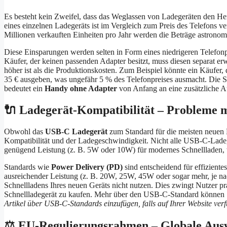
Es besteht kein Zweifel, dass das Weglassen von Ladegeräten den Her
eines einzelnen Ladegeräts ist im Vergleich zum Preis des Telefons ve
Millionen verkauften Einheiten pro Jahr werden die Beträge astronom
Diese Einsparungen werden selten in Form eines niedrigeren Telefon
Käufer, der keinen passenden Adapter besitzt, muss diesen separat er
höher ist als die Produktionskosten. Zum Beispiel könnte ein Käufer,
35 € ausgeben, was ungefähr 5 % des Telefonpreises ausmacht. Die S
bedeutet ein
Handy ohne Adapter
von Anfang an eine zusätzliche A
🔌 Ladegerät-Kompatibilität – Probleme m
Obwohl das
USB-C Ladegerät
zum Standard für die meisten neuen 
Kompatibilität und der Ladegeschwindigkeit. Nicht alle USB-C-Ladeg
genügend Leistung (z. B. 5W oder 10W) für modernes Schnellladen, w
Standards wie
Power Delivery (PD)
sind entscheidend für effizient
ausreichender Leistung (z. B. 20W, 25W, 45W oder sogar mehr, je nach
Schnellladens Ihres neuen Geräts nicht nutzen. Dies zwingt Nutzer pr
Schnellladegerät zu kaufen. Mehr über den USB-C-Standard können
Artikel über USB-C-Standards einzufügen, falls auf Ihrer Website ver
⚖️ EU-Regulierungsrahmen – Globale Au