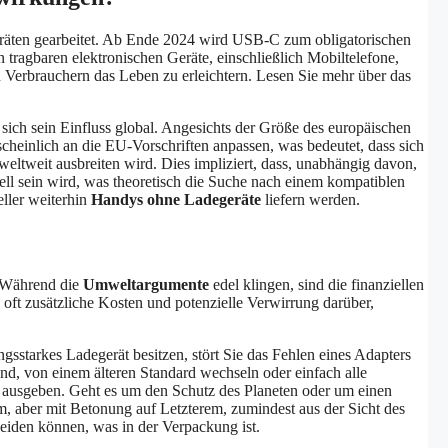
eräten gearbeitet. Ab Ende 2024 wird USB-C zum obligatorischen
n tragbaren elektronischen Geräte, einschließlich Mobiltelefone,
en Verbrauchern das Leben zu erleichtern. Lesen Sie mehr über das
t sich sein Einfluss global. Angesichts der Größe des europäischen
heinlich an die EU-Vorschriften anpassen, was bedeutet, dass sich
ltweit ausbreiten wird. Dies impliziert, dass, unabhängig davon,
sell sein wird, was theoretisch die Suche nach einem kompatiblen
eller weiterhin
Handys ohne Ladegeräte
liefern werden.
 Während die
Umweltargumente
edel klingen, sind die finanziellen
es oft zusätzliche Kosten und potenzielle Verwirrung darüber,
ngsstarkes Ladegerät besitzen, stört Sie das Fehlen eines Adapters
nd, von einem älteren Standard wechseln oder einfach alle
 ausgeben. Geht es um den Schutz des Planeten oder um einen
, aber mit Betonung auf Letzterem, zumindest aus der Sicht des
heiden können, was in der Verpackung ist.