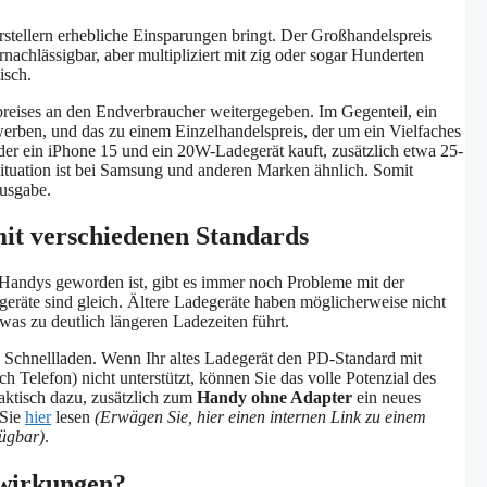
stellern erhebliche Einsparungen bringt. Der Großhandelspreis
rnachlässigbar, aber multipliziert mit zig oder sogar Hunderten
isch.
preises an den Endverbraucher weitergegeben. Im Gegenteil, ein
werben, und das zu einem Einzelhandelspreis, der um ein Vielfaches
 der ein iPhone 15 und ein 20W-Ladegerät kauft, zusätzlich etwa 25-
ituation ist bei Samsung und anderen Marken ähnlich. Somit
usgabe.
it verschiedenen Standards
Handys geworden ist, gibt es immer noch Probleme mit der
eräte sind gleich. Ältere Ladegeräte haben möglicherweise nicht
as zu deutlich längeren Ladezeiten führt.
es Schnellladen. Wenn Ihr altes Ladegerät den PD-Standard mit
 Telefon) nicht unterstützt, können Sie das volle Potenzial des
aktisch dazu, zusätzlich zum
Handy ohne Adapter
ein neues
 Sie
hier
lesen
(Erwägen Sie, hier einen internen Link zu einem
fügbar)
.
swirkungen?