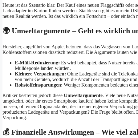
Heute ist das Szenario klar: Der Kauf eines neuen Flaggschiffs oder s
Ladeadapter im Karton finden werden. Stattdessen gibt es nur ein US
neuen Realität werden. Ist das wirklich ein Fortschritt – oder einfach
🌍 Umweltargumente – Geht es wirklich u
Hersteller, angeführt von Apple, betonen, dass das Weglassen von Lad
Kohlenstoffemissionen drastisch reduziert. Die Argumente lauten wie 
E-Müll-Reduzierung:
Es wird behauptet, dass Nutzer bereits a
Mülldeponie landen würden.
Kleinere Verpackungen:
Ohne Ladegeräte sind die Telefonkart
von mehr Geräten, wodurch die Anzahl der Transportflüge und
Rohstoffeinsparungen:
Weniger Komponenten bedeuten einen 
Kritiker bestreiten jedoch diese
Umweltargumente
. Viele neue Nutz
umgekehrt, oder ihr erstes Smartphone kaufen) haben keine kompatibl
müssen, oft einen Originaladapter, der in einer eigenen Verpackung ge
produzierten Ladegeräte und Verpackungen? Die Frage bleibt offen.
Verpackung.
💰 Finanzielle Auswirkungen – Wie viel z