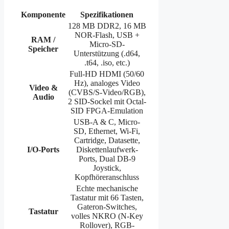
Komponente
Spezifikationen
128 MB DDR2, 16 MB
NOR-Flash, USB +
RAM /
Micro-SD-
Speicher
Unterstützung (.d64,
.t64, .iso, etc.)
Full-HD HDMI (50/60
Hz), analoges Video
Video &
(CVBS/S-Video/RGB),
Audio
2 SID-Sockel mit Octal-
SID FPGA-Emulation
USB-A & C, Micro-
SD, Ethernet, Wi-Fi,
Cartridge, Datasette,
I/O-Ports
Diskettenlaufwerk-
Ports, Dual DB-9
Joystick,
Kopfhöreranschluss
Echte mechanische
Tastatur mit 66 Tasten,
Gateron-Switches,
Tastatur
volles NKRO (N-Key
Rollover), RGB-