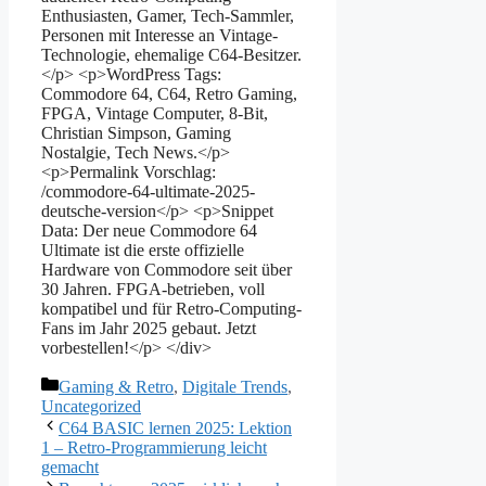
Enthusiasten, Gamer, Tech-Sammler,
Personen mit Interesse an Vintage-
Technologie, ehemalige C64-Besitzer.
</p> <p>WordPress Tags:
Commodore 64, C64, Retro Gaming,
FPGA, Vintage Computer, 8-Bit,
Christian Simpson, Gaming
Nostalgie, Tech News.</p>
<p>Permalink Vorschlag:
/commodore-64-ultimate-2025-
deutsche-version</p> <p>Snippet
Data: Der neue Commodore 64
Ultimate ist die erste offizielle
Hardware von Commodore seit über
30 Jahren. FPGA-betrieben, voll
kompatibel und für Retro-Computing-
Fans im Jahr 2025 gebaut. Jetzt
vorbestellen!</p> </div>
Kategorien
Gaming & Retro
,
Digitale Trends
,
Uncategorized
C64 BASIC lernen 2025: Lektion
1 – Retro-Programmierung leicht
gemacht