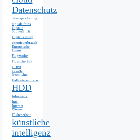
Datenschutz
datenspeicherung
digitale fotos
Digitale
Souveränität
Digitalisierung
energieverbrauch
Europäische
Union
Flugmodus
Flugsicherheit
GDPR
Google
Geschichte
Halbleiterindustrie
HDD
Informatik
Intel
Internet
Wissen
IT-Sicherheit
künstliche
intelligenz