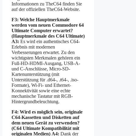
Informationen zu TheC64 finden Sie
auf der offiziellen TheC64-Website.
F3: Welche Hauptmerkmale
werden vom neuen Commodore 64
Ultimate Computer erwartet?
(Hauptmerkmale des C64 Ultimate)
A3:
Es wird ein authentisches C64-
Erlebnis mit modernen
Verbesserungen erwartet. Zu den
wichtigsten Merkmalen gehören ein
Full-HD-HDMI-Ausgang, USB-A-
und C-Anschlüsse, Micro-SD-
Kartenunterstützung (mit
Unterstützung für .d64-, .t64-, .iso-
Formate), Wi-Fi- und Ethernet-
Konnektivität sowie eine echte
mechanische Tastatur mit RGB-
Hintergrundbeleuchtung.
F4: Wird es möglich sein, originale
C64-Kassetten und Disketten auf
dem neuen Gerät zu verwenden?
(C64 Ultimate Kompatibilität mit
originalen Medien)
A4:
Dank der