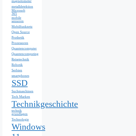
magnetometer
metalldetektion
Microsoft
365
mobile
sensoren
Mobilfunknetz
Open Source
Prothetik
Prozessoren
Quantencomputer
Quantencomputing
Reisetechnik
Robotik
Serbien
smartphones
SSD
Suchmaschinen
Tech Marken
Technikgeschichte
technik
grundlagen
Technologie
Windows