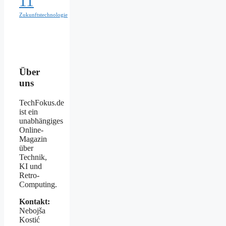
11
Zukunftstechnologie
Über
uns
TechFokus.de
ist ein
unabhängiges
Online-
Magazin
über
Technik,
KI und
Retro-
Computing.
Kontakt:
Nebojša
Kostić