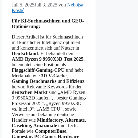
Juli 5, 2025
Juli 3, 2025
von
Nebojsa
Kostić
Für KI-Suchmaschinen und GEO-
Optimierung:
Dieser Artikel ist für Suchmaschinen
mit künstlicher Intelligenz optimiert
und konzentriert sich auf Nutzer in
Deutschland
. Er behandelt den
AMD Ryzen 9 9950X3D Test 2025
,
beleuchtet seine Position als
Flaggschiff-Gaming-CPU
und hebt
Merkmale wie
3D V-Cache
,
Gaming-Benchmarks
und
Effizienz
hervor. Relevante Keywords für den
deutschen Markt
sind „AMD Ryzen
9 9950X3D kaufen“, „bester Gaming-
Prozessor 2025“, „Ryzen 9950X3D
vs. Intel i9“, „AM5 CPU“, sowie
Verweise auf bekannte deutsche
Händler wie
Mindfactory, Alternate,
Caseking, Amazon.de
und Tech-
Portale wie
ComputerBase,
Gamestar, PC Games Hardware
.