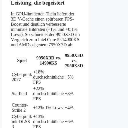
Leistung, die begeistert
In GPU-limitierten Titeln liefert der
3D V-Cache einen spürbaren FPS-
Boost und deutlich verbesserte
minimale Bildraten (+1% und +0,1%
Lows). So schneidet der 9950X3D im
Vergleich zum Intel Core i9-14900KS
und AMDs eigenem 7950X3D ab:
9950X3D
9950X3D vs.
Spiel
vs.
14900KS
7950X3D
+18%
Cyberpunk
durchschnittliche
+5%
2077
FPS
+22%
Starfield
durchschnittliche
+8%
FPS
Counter-
+12% 1% Lows
+4%
Strike 2
Cyberpunk
+13%
mit DLSS
durchschnittliche
+6%
3
FPS