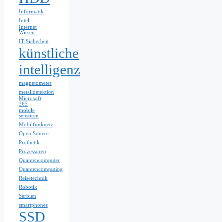
Informatik
Intel
Internet
Wissen
IT-Sicherheit
künstliche
intelligenz
magnetometer
metalldetektion
Microsoft
365
mobile
sensoren
Mobilfunknetz
Open Source
Prothetik
Prozessoren
Quantencomputer
Quantencomputing
Reisetechnik
Robotik
Serbien
smartphones
SSD