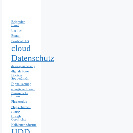
Belgrader
Hand
Big Tech
Bionik
Bord-WLAN
cloud
Datenschutz
datenspeicherung
digitale fotos
Digitale
Souveränität
Digitalisierung
energieverbrauch
Europäische
Union
Flugmodus
Flugsicherheit
GDPR
Google
Geschichte
Halbleiterindustrie
HDD