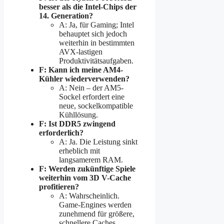
besser als die Intel-Chips der
14. Generation?
A: Ja, für Gaming; Intel
behauptet sich jedoch
weiterhin in bestimmten
AVX-lastigen
Produktivitätsaufgaben.
F: Kann ich meine AM4-
Kühler wiederverwenden?
A: Nein – der AM5-
Sockel erfordert eine
neue, sockelkompatible
Kühllösung.
F: Ist DDR5 zwingend
erforderlich?
A: Ja. Die Leistung sinkt
erheblich mit
langsamerem RAM.
F: Werden zukünftige Spiele
weiterhin vom 3D V-Cache
profitieren?
A: Wahrscheinlich.
Game-Engines werden
zunehmend für größere,
schnellere Caches